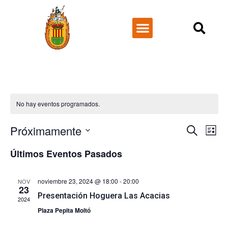
NUESTRA HISTORIA
No hay eventos programados.
Naveg
Na
Próximamente
Buscar
Lista
Seleccionar
de
de
fecha.
Últimos Eventos Pasados
vi
búsq
de
noviembre 23, 2024 @ 18:00
-
20:00
NOV
y
23
Ev
Presentación Hoguera Las Acacias
2024
vistas
Plaza Pepita Moltó